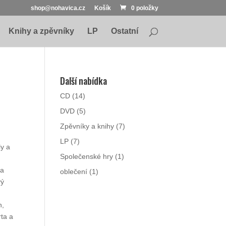
shop@nohavica.cz
Košík
0 položky
Knihy a zpěvníky
LP
Ostatní
Další nabídka
CD
(14)
DVD
(5)
Zpěvníky a knihy
(7)
LP
(7)
ly a
Společenské hry
(1)
na
oblečení
(1)
vý
n,
rta a