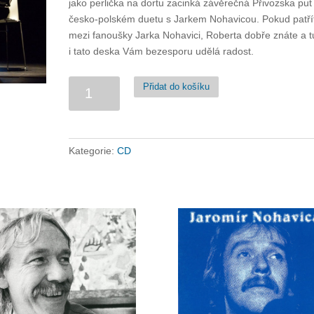
jako perlička na dortu zacinká závěrečná Přivozska puť
česko-polském duetu s Jarkem Nohavicou. Pokud patří
mezi fanoušky Jarka Nohavici, Roberta dobře znáte a t
i tato deska Vám bezesporu udělá radost.
Robert
Přidat do košíku
Kuśmierski:
Karuzela
množství
Kategorie:
CD