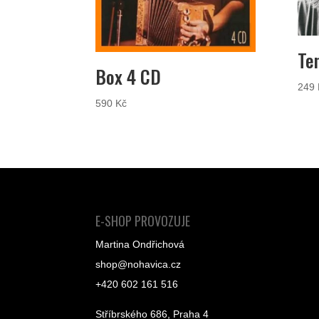
Te
Box 4 CD
249
590
Kč
E-SHOP PROVOZUJE
Martina Ondřichová
shop@nohavica.cz
+420 602 161 516
Stříbrského 686, Praha 4