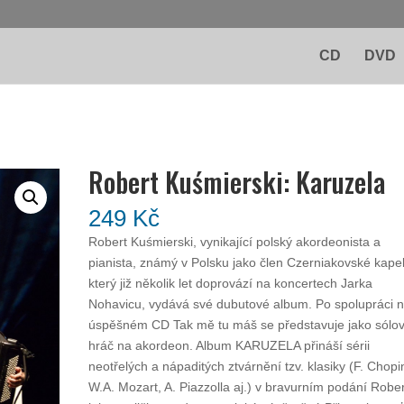
CD
DVD
Robert Kuśmierski: Karuzela
249
Kč
Robert Kuśmierski, vynikající polský akordeonista a
pianista, známý v Polsku jako člen Czerniakovské kape
který již několik let doprovází na koncertech Jarka
Nohavicu, vydává své dubutové album. Po spolupráci 
úspěšném CD Tak mě tu máš se představuje jako sólo
hráč na akordeon. Album KARUZELA přináší sérii
neotřelých a nápaditých ztvárnění tzv. klasiky (F. Chopi
W.A. Mozart, A. Piazzolla aj.) v bravurním podání Robe