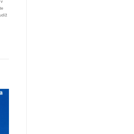
 v
te
udíž