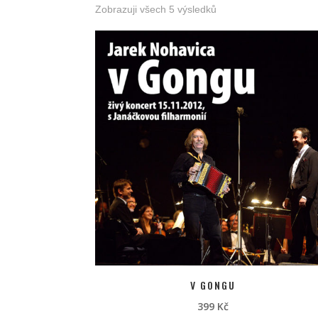
Zobrazuji všech 5 výsledků
V GONGU
399
Kč