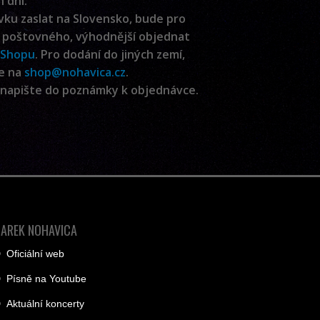
h dní.
ku zaslat na Slovensko, bude pro
 poštovného, výhodnější objednat
eShopu
. Pro dodání do jiných zemí,
te na
shop@nohavica.cz
.
í, napište do poznámky k objednávce.
JAREK NOHAVICA
Oficiální web
Písně na Youtube
Aktuální koncerty