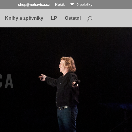
shop@nohavica.cz
Košík
0 položky
Knihy a zpěvníky
LP
Ostatní
CA