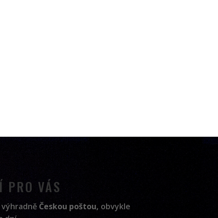
Í PRO VÁS
 výhradně
Českou poštou,
obvykle