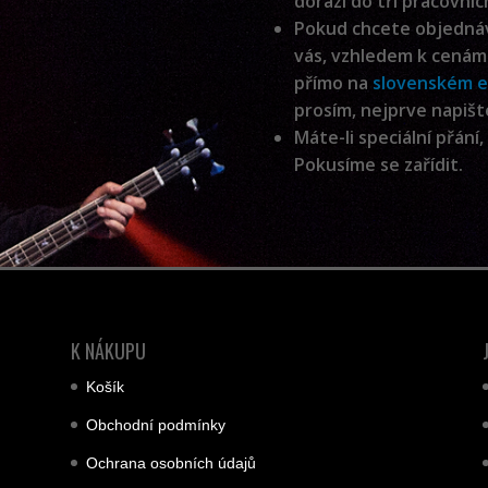
dorazí do tří pracovníc
Pokud chcete objednáv
vás, vzhledem k cenám
přímo na
slovenském 
prosím, nejprve napiš
Máte-li speciální přán
Pokusíme se zařídit.
K NÁKUPU
Košík
Obchodní podmínky
Ochrana osobních údajů