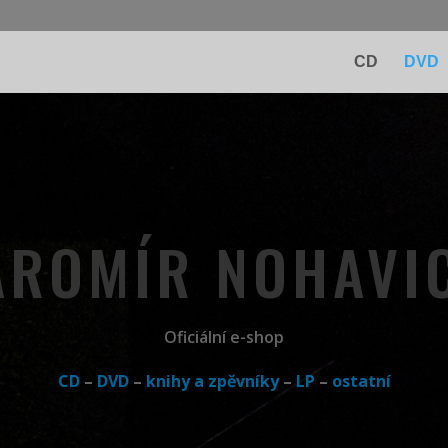
CD
DVD
AROMÍR NOHAVI
Oficiální e-shop
CD
–
DVD
–
knihy a zpěvníky
–
LP
–
ostatní