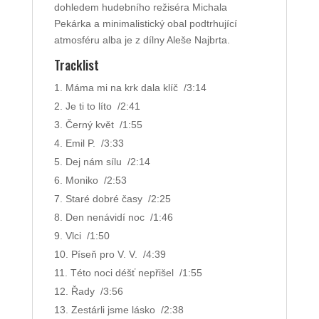
dohledem hudebního režiséra Michala
Pekárka a minimalistický obal podtrhující
atmosféru alba je z dílny Aleše Najbrta.
Tracklist
Máma mi na krk dala klíč /3:14
Je ti to líto /2:41
Černý květ /1:55
Emil P. /3:33
Dej nám sílu /2:14
Moniko /2:53
Staré dobré časy /2:25
Den nenávidí noc /1:46
Vlci /1:50
Píseň pro V. V. /4:39
Této noci déšť nepřišel /1:55
Řady /3:56
Zestárli jsme lásko /2:38