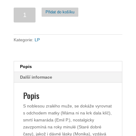
Máma
Přidat do košíku
mi
dala
na
krk
Kategorie:
LP
klíč
(LP)
množství
Popis
Další informace
Popis
S noblesou zralého muže, se dokáže vyrovnat
s odchodem matky (Máma ni na krk dala klíč),
smrtí kamaráda (Emil P.), nostalgicky
zavzpomíná na roky minulé (Staré dobré
časy), jakož i dávné lásky (Monika), vzdává