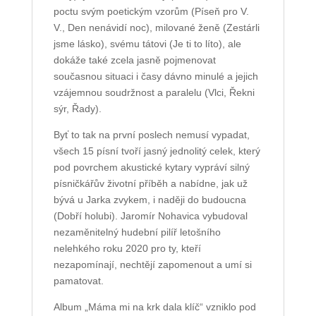
poctu svým poetickým vzorům (Píseň pro V.
V., Den nenávidí noc), milované ženě (Zestárli
jsme lásko), svému tátovi (Je ti to líto), ale
dokáže také zcela jasně pojmenovat
současnou situaci i časy dávno minulé a jejich
vzájemnou soudržnost a paralelu (Vlci, Řekni
sýr, Řady).
Byť to tak na první poslech nemusí vypadat,
všech 15 písní tvoří jasný jednolitý celek, který
pod povrchem akustické kytary vypráví silný
písničkářův životní příběh a nabídne, jak už
bývá u Jarka zvykem, i naději do budoucna
(Dobří holubi). Jaromír Nohavica vybudoval
nezaměnitelný hudební pilíř letošního
nelehkého roku 2020 pro ty, kteří
nezapomínají, nechtějí zapomenout a umí si
pamatovat.
Album „Máma mi na krk dala klíč“ vzniklo pod